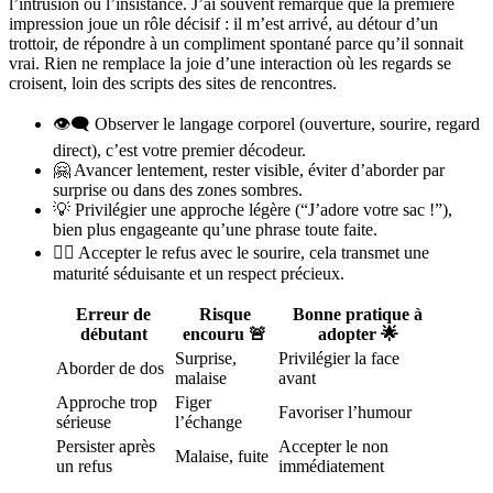
l’intrusion ou l’insistance. J’ai souvent remarqué que la première
impression joue un rôle décisif : il m’est arrivé, au détour d’un
trottoir, de répondre à un compliment spontané parce qu’il sonnait
vrai. Rien ne remplace la joie d’une interaction où les regards se
croisent, loin des scripts des sites de rencontres.
👁️‍🗨️ Observer le langage corporel (ouverture, sourire, regard
direct), c’est votre premier décodeur.
🤗 Avancer lentement, rester visible, éviter d’aborder par
surprise ou dans des zones sombres.
💡 Privilégier une approche légère (“J’adore votre sac !”),
bien plus engageante qu’une phrase toute faite.
🤷‍♀️ Accepter le refus avec le sourire, cela transmet une
maturité séduisante et un respect précieux.
Erreur de
Risque
Bonne pratique à
débutant
encouru 🚨
adopter 🌟
Surprise,
Privilégier la face
Aborder de dos
malaise
avant
Approche trop
Figer
Favoriser l’humour
sérieuse
l’échange
Persister après
Accepter le non
Malaise, fuite
un refus
immédiatement