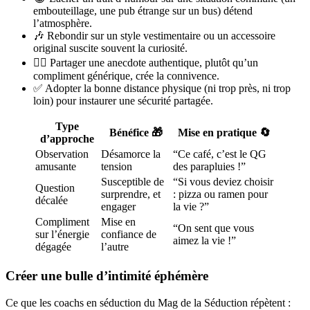
embouteillage, une pub étrange sur un bus) détend
l’atmosphère.
🎶 Rebondir sur un style vestimentaire ou un accessoire
original suscite souvent la curiosité.
🙋‍♂️ Partager une anecdote authentique, plutôt qu’un
compliment générique, crée la connivence.
✅ Adopter la bonne distance physique (ni trop près, ni trop
loin) pour instaurer une sécurité partagée.
Type
Bénéfice 🎁
Mise en pratique 🔄
d’approche
Observation
Désamorce la
“Ce café, c’est le QG
amusante
tension
des parapluies !”
Susceptible de
“Si vous deviez choisir
Question
surprendre, et
: pizza ou ramen pour
décalée
engager
la vie ?”
Compliment
Mise en
“On sent que vous
sur l’énergie
confiance de
aimez la vie !”
dégagée
l’autre
Créer une bulle d’intimité éphémère
Ce que les coachs en séduction du Mag de la Séduction répètent :