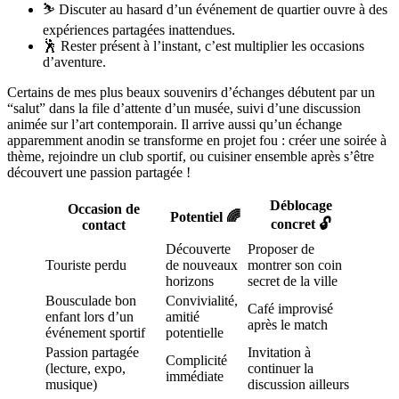
⛷️ Discuter au hasard d’un événement de quartier ouvre à des
expériences partagées inattendues.
🕺 Rester présent à l’instant, c’est multiplier les occasions
d’aventure.
Certains de mes plus beaux souvenirs d’échanges débutent par un
“salut” dans la file d’attente d’un musée, suivi d’une discussion
animée sur l’art contemporain. Il arrive aussi qu’un échange
apparemment anodin se transforme en projet fou : créer une soirée à
thème, rejoindre un club sportif, ou cuisiner ensemble après s’être
découvert une passion partagée !
Déblocage
Occasion de
Potentiel 🌈
concret 🔓
contact
Découverte
Proposer de
Touriste perdu
de nouveaux
montrer son coin
horizons
secret de la ville
Bousculade bon
Convivialité,
Café improvisé
enfant lors d’un
amitié
après le match
événement sportif
potentielle
Passion partagée
Invitation à
Complicité
(lecture, expo,
continuer la
immédiate
musique)
discussion ailleurs