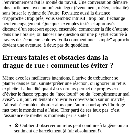
l’environnement fait la moitié du travail. Une conversation démarre
plus facilement avec un prétexte léger (événement, météo, actualité)
sans briser le rythme de l’autre. Revisitez aussi la distance
d’approche : trop près, vous semblez intrusif ; trop loin, l’échange
perd en engagement. Quelques exemples testés et approuvés :
discuter d’un street-art aperçu ensemble, commenter la file d’attente
dans une librairie, ou lancer une question sur une playlist écoutée à
travers des écouteurs colorés. Voilà comment une “simple” approche
devient une aventure, à deux pas du quotidien.
Erreurs fatales et obstacles dans la
drague de rue : comment les éviter ?
Même avec les meilleures intentions, il arrive de trébucher : se
planter dans le ton, surinterpréter une réaction, ou ignorer un refus
explicite. La lucidité quant à ses erreurs permet de progresser et
d’éviter le fiasco typique du “mec lourd” ou du “complimenteur mal
avisé”. Un jour, en tentant d’ouvrir la conversation sur un marché,
j’ai réalisé combien aborder alors que l’autre court après l’horloge
met tout le monde mal à l’aise. Tirer parti de ses faux pas, c’est
l’assurance de meilleurs moments par la suite !
🚫 Oublier d’observer un refus peut conduire à la gêne ou au
sentiment de harcèlement (à fuir absolument !).