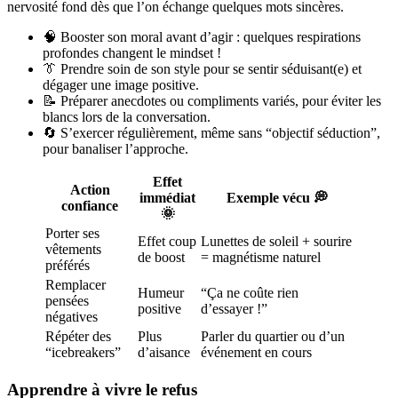
nervosité fond dès que l’on échange quelques mots sincères.
🧠 Booster son moral avant d’agir : quelques respirations
profondes changent le mindset !
👔 Prendre soin de son style pour se sentir séduisant(e) et
dégager une image positive.
📝 Préparer anecdotes ou compliments variés, pour éviter les
blancs lors de la conversation.
🔄 S’exercer régulièrement, même sans “objectif séduction”,
pour banaliser l’approche.
Effet
Action
immédiat
Exemple vécu 💭
confiance
🌞
Porter ses
Effet coup
Lunettes de soleil + sourire
vêtements
de boost
= magnétisme naturel
préférés
Remplacer
Humeur
“Ça ne coûte rien
pensées
positive
d’essayer !”
négatives
Répéter des
Plus
Parler du quartier ou d’un
“icebreakers”
d’aisance
événement en cours
Apprendre à vivre le refus