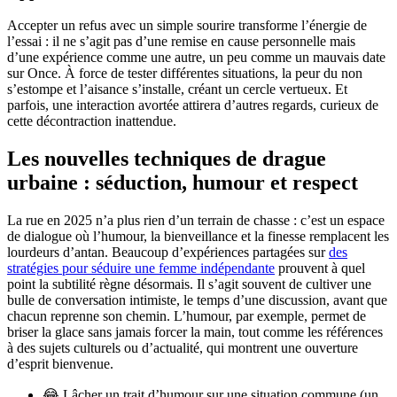
Accepter un refus avec un simple sourire transforme l’énergie de
l’essai : il ne s’agit pas d’une remise en cause personnelle mais
d’une expérience comme une autre, un peu comme un mauvais date
sur Once. À force de tester différentes situations, la peur du non
s’estompe et l’aisance s’installe, créant un cercle vertueux. Et
parfois, une interaction avortée attirera d’autres regards, curieux de
cette décontraction inattendue.
Les nouvelles techniques de drague
urbaine : séduction, humour et respect
La rue en 2025 n’a plus rien d’un terrain de chasse : c’est un espace
de dialogue où l’humour, la bienveillance et la finesse remplacent les
lourdeurs d’antan. Beaucoup d’expériences partagées sur
des
stratégies pour séduire une femme indépendante
prouvent à quel
point la subtilité règne désormais. Il s’agit souvent de cultiver une
bulle de conversation intimiste, le temps d’une discussion, avant que
chacun reprenne son chemin. L’humour, par exemple, permet de
briser la glace sans jamais forcer la main, tout comme les références
à des sujets culturels ou d’actualité, qui montrent une ouverture
d’esprit bienvenue.
😂 Lâcher un trait d’humour sur une situation commune (un