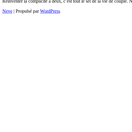
Réinventer la complicité à deux, c’est tout le sel de la vie de couple
Neve
| Propulsé par
WordPress