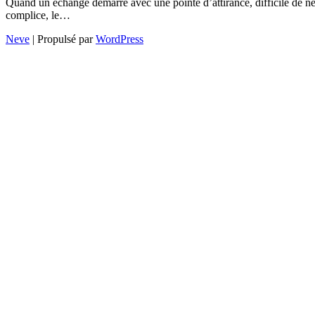
Quand un échange démarre avec une pointe d’attirance, difficile de ne 
complice, le…
Neve
| Propulsé par
WordPress