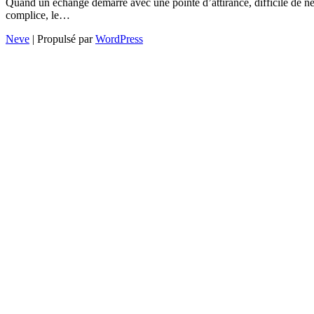
Quand un échange démarre avec une pointe d’attirance, difficile de ne 
complice, le…
Neve
| Propulsé par
WordPress