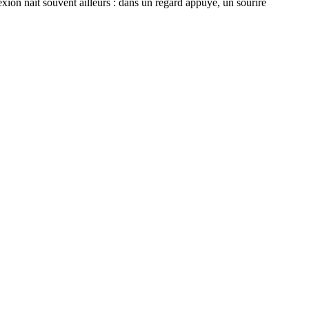
xion naît souvent ailleurs : dans un regard appuyé, un sourire