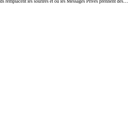
egards remplacent les sourires et où les Messages Privés prennent des…