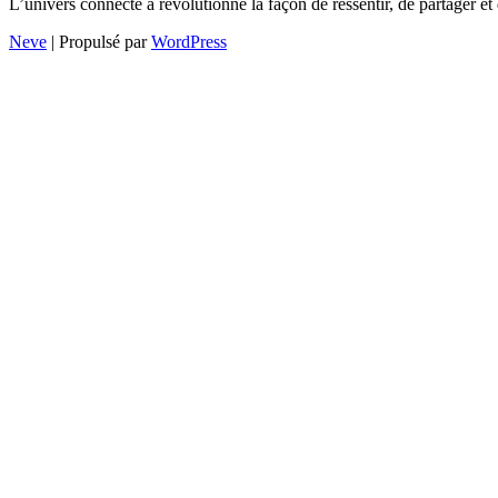
L’univers connecté a révolutionné la façon de ressentir, de partager e
Neve
| Propulsé par
WordPress